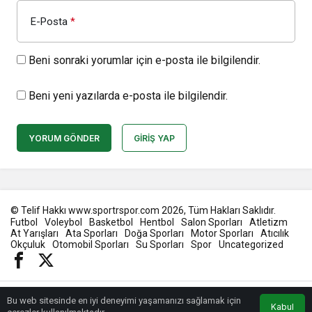
E-Posta
*
Beni sonraki yorumlar için e-posta ile bilgilendir.
Beni yeni yazılarda e-posta ile bilgilendir.
YORUM GÖNDER
GIRIŞ YAP
© Telif Hakkı www.sportrspor.com 2026, Tüm Hakları Saklıdır.
Futbol
Voleybol
Basketbol
Hentbol
Salon Sporları
Atletizm
At Yarışları
Ata Sporları
Doğa Sporları
Motor Sporları
Atıcılık
Okçuluk
Otomobil Sporları
Su Sporları
Spor
Uncategorized
Bu web sitesinde en iyi deneyimi yaşamanızı sağlamak için
Kabul