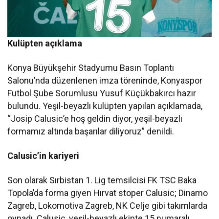
Kulüpten açıklama
Konya Büyükşehir Stadyumu Basın Toplantı
Salonu’nda düzenlenen imza töreninde, Konyaspor
Futbol Şube Sorumlusu Yusuf Küçükbakırcı hazır
bulundu. Yeşil-beyazlı kulüpten yapılan açıklamada,
“Josip Calusic’e hoş geldin diyor, yeşil-beyazlı
formamız altında başarılar diliyoruz” denildi.
Calusic’in kariyeri
Son olarak Sırbistan 1. Lig temsilcisi FK TSC Baka
Topola’da forma giyen Hırvat stoper Calusic; Dinamo
Zagreb, Lokomotiva Zagreb, NK Celje gibi takımlarda
oynadı. Calusic, yeşil-beyazlı ekipte 15 numaralı