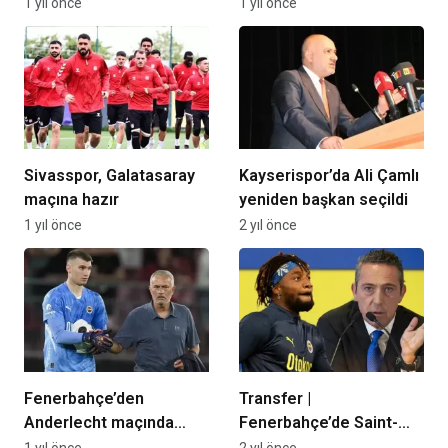
sürdürdü
Hasan Çavuşoğlu’na
1 yıl önce
1 yıl önce
taziye ziyareti
Sivasspor, Galatasaray
Kayserispor’da Ali Çamlı
maçına hazır
yeniden başkan seçildi
1 yıl önce
2 yıl önce
Fenerbahçe’den
Transfer |
Anderlecht maçında
Fenerbahçe’de Saint-
rotasyon! İşte derbinin
Maximin, Napoli kararını
1 yıl önce
2 yıl önce