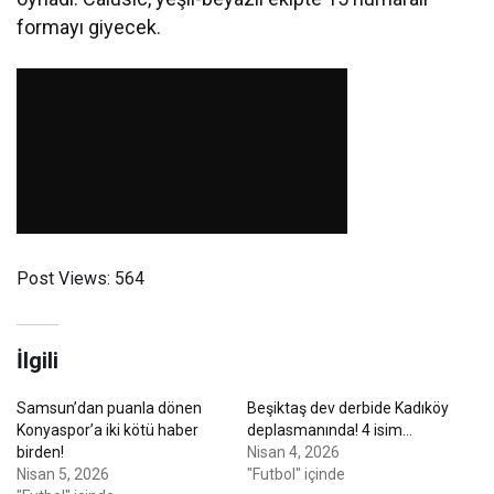
formayı giyecek.
Post Views:
564
İlgili
Samsun’dan puanla dönen
Beşiktaş dev derbide Kadıköy
Konyaspor’a iki kötü haber
deplasmanında! 4 isim…
birden!
Nisan 4, 2026
Nisan 5, 2026
"Futbol" içinde