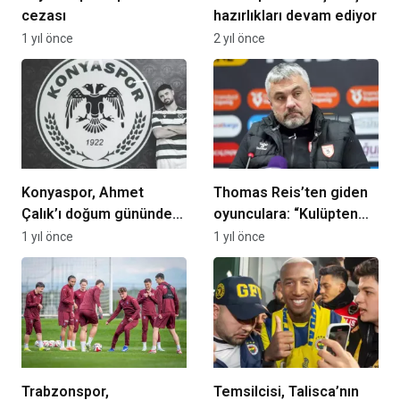
cezası
hazırlıkları devam ediyor
1 yıl önce
2 yıl önce
Konyaspor, Ahmet
Thomas Reis’ten giden
Çalık’ı doğum gününde
oyunculara: “Kulüpten
andı
ayrılmayı onlar istediler”
1 yıl önce
1 yıl önce
Trabzonspor,
Temsilcisi, Talisca’nın