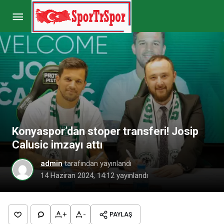
Zenit Başkanı’ndan Gedson Fernandes
açıklaması!
Paylaş
Yorum Yap
Konyaspor’dan stoper transferi! Josip
Calusic imzayı attı
admin
tarafından yayınlandı
14 Haziran 2024, 14:12
yayınlandı
+
-
PAYLAŞ