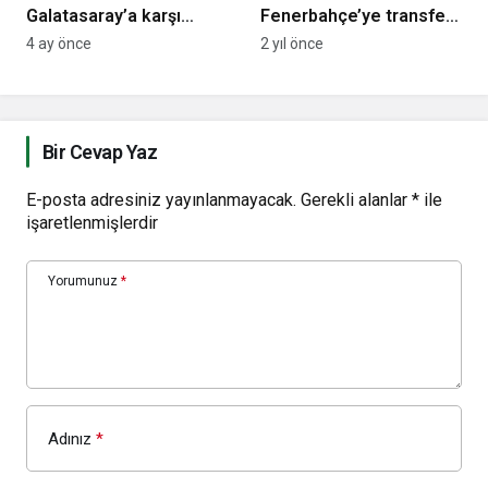
Galatasaray’a karşı
Fenerbahçe’ye transfer
şanssızlığını kırmak
sürecini anlattı! Flaş
4 ay önce
2 yıl önce
istiyor!
Galatasaray iddiası…
Bir Cevap Yaz
E-posta adresiniz yayınlanmayacak.
Gerekli alanlar
*
ile
işaretlenmişlerdir
Yorumunuz
*
Adınız
*