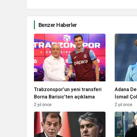
Benzer Haberler
Trabzonspor’un yeni transferi
Adana Dem
Borna Barisic’ten açıklama
İsmail Ço
feshetti
2 yıl önce
2 yıl önce