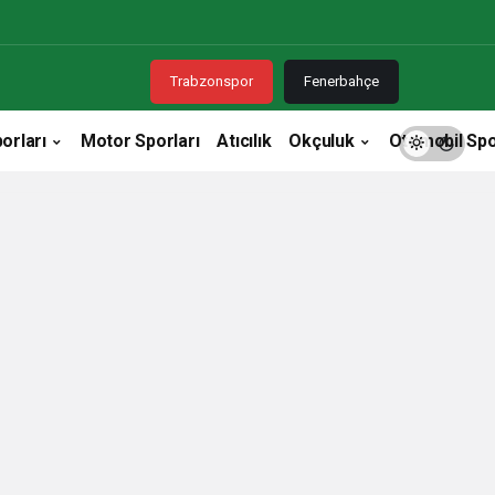
Trabzonspor
Fenerbahçe
orları
Motor Sporları
Atıcılık
Okçuluk
Otomobil Spo