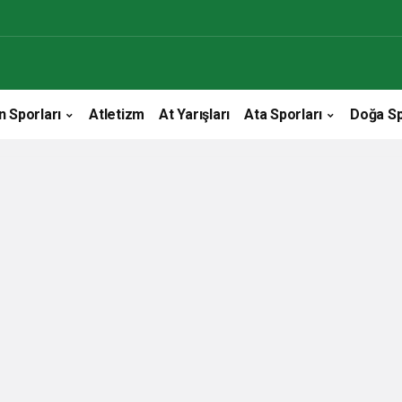
n Sporları
Atletizm
At Yarışları
Ata Sporları
Doğa Sp