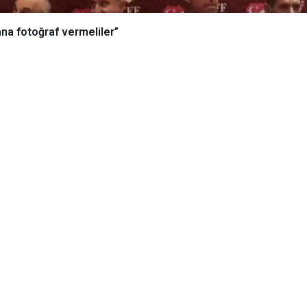
na fotoğraf vermeliler”
şi’den 4 Büyüklere çağrı! “Yan yana fotoğraf vermeliler”
yüklere çağrı! “Yan yana