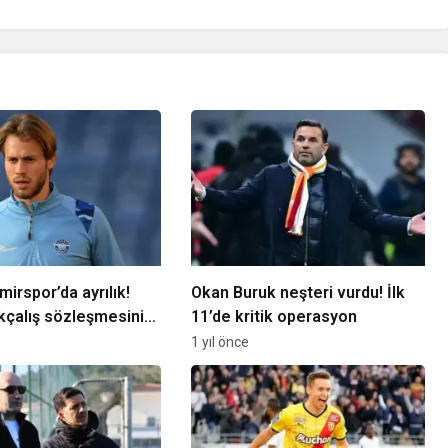
irspor’da ayrılık!
Okan Buruk neşteri vurdu! İlk
kçalış sözleşmesini
11’de kritik operasyon
1 yıl önce