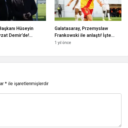
Başkanı Hüseyin
Galatasaray, Przemyslaw
zat Demir’de!
Frankowski ile anlaştı! İşte
arla buluştu
sözleşme süresi
1 yıl önce
lar
*
ile işaretlenmişlerdir