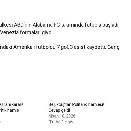
kesi ABD’nin Alabama FC takımında futbola başladı.
Venezia formaları giydi.
aki Amerikalı futbolcu 7 gol, 3 asist kaydetti. Genç
sllani kararı!
Beşiktaş’tan Politano hamlesi!
ritik hamle
Cevap geldi
Nisan 10, 2026
e
"Futbol" içinde