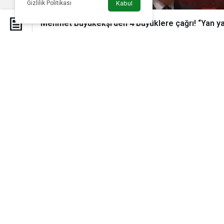
Gizlilik Politikası
Kabul
Mehmet Büyükekşi’den 4 Büyüklere çağrı! “Yan ya
Mehmet Büyükek
Futbol
Süper Lig
Mehmet Büyükekşi’den 4 Bü
fotoğraf vermeliler”
admin
tarafından yayınlandı
28 Haziran 2024, 10:36
yayınlandı