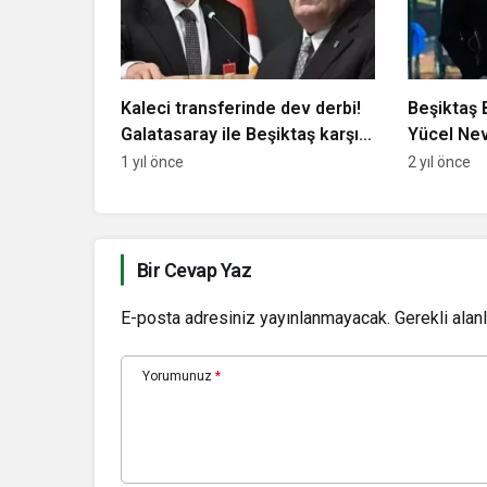
Kaleci transferinde dev derbi!
Beşiktaş 
Galatasaray ile Beşiktaş karşı
Yücel Nev
karşıya
Futbolcul
1 yıl önce
2 yıl önce
Bir Cevap Yaz
E-posta adresiniz yayınlanmayacak.
Gerekli alan
Yorumunuz
*