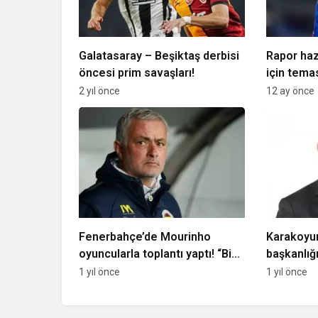
Galatasaray – Beşiktaş derbisi
Rapor haz
öncesi prim savaşları!
için tema
2 yıl önce
12 ay önce
Fenerbahçe’de Mourinho
Karakoyu
oyuncularla toplantı yaptı! “Biz
başkanlığ
işimize bakalım”
1 yıl önce
1 yıl önce