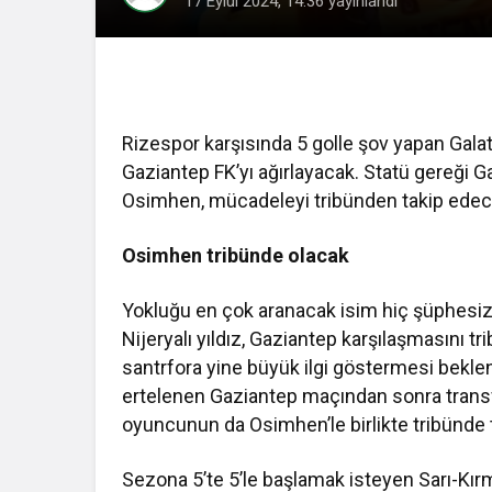
17 Eylül 2024, 14:36
yayınlandı
Rizespor karşısında 5 golle şov yapan Gal
Gaziantep FK’yı ağırlayacak. Statü gereği
Osimhen, mücadeleyi tribünden takip edec
Osimhen tribünde olacak
Yokluğu en çok aranacak isim hiç şüphesiz
Nijeryalı yıldız, Gaziantep karşılaşmasını t
santrfora yine büyük ilgi göstermesi beklen
ertelenen Gaziantep maçından sonra transfer
oyuncunun da Osimhen’le birlikte tribünde ta
Sezona 5’te 5’le başlamak isteyen Sarı-Kırm