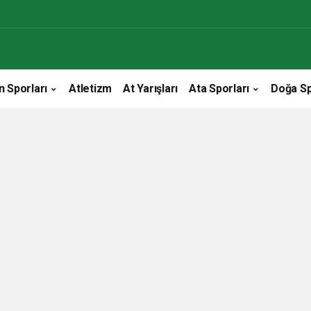
n Sporları
Atletizm
At Yarışları
Ata Sporları
Doğa Sp