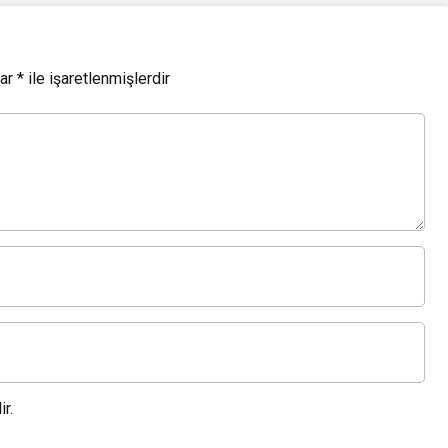
lar
*
ile işaretlenmişlerdir
r.