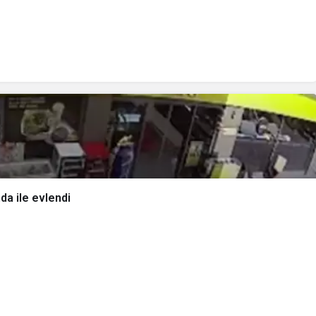
nda ile evlendi
ick, Gabriely Miranda ile evlendi