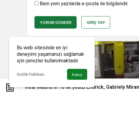
Beni yeni yazılarda e-posta ile bilgilendir.
YORUM GÖNDER
GIRIŞ YAP
Bu web sitesinde en iyi
deneyimi yaşamanızı sağlamak
için çerezler kullanılmaktadır.
Gizlilik Politikası
Kabul
Real Madrid’in 18’lik yıldızı Endrick, Gabriely Mira
Real Madrid’in 18’lik yıldızı Endr
Futbol