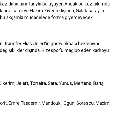
 kez daha taraftarıyla buluşuyor. Ancak bu kez takımda
 Mauro Icardi ve Hakim Ziyech dışında, Galatasaray’ın
reği bu akşamki mücadelede forma giyemeyecek.
i transfer Elias Jelert’in görev alması bekleniyor.
 değişiklikler dışında, Rizespor’u mağlup eden kadroyu
kerim, Jelert, Torreira, Sara, Yunus, Mertens, Barış
aborit, Emre Taşdemir, Mandouki, Ogün, Sorescu, Maxim,