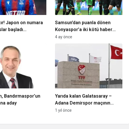
ır! Japon on numara
Samsun’dan puanla dönen
slar başladı…
Konyaspor’a iki kötü haber
birden!
4 ay önce
n, Bandırmaspor’un
Yarıda kalan Galatasaray –
ına aday
Adana Demirspor maçının
ardından flaş MHK iddiası!
1 yıl önce