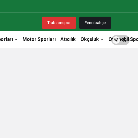
Trabzonspor
Fenerbahçe
orları
Motor Sporları
Atıcılık
Okçuluk
Otomobil Spo