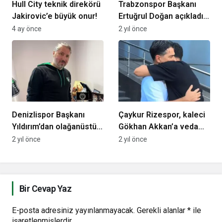
Hull City teknik direkörü
Trabzonspor Başkanı
Jakirovic’e büyük onur!
Ertuğrul Doğan açıkladı:
“Ali Koç’u arayacağım”
4 ay önce
2 yıl önce
Denizlispor Başkanı
Çaykur Rizespor, kaleci
Yıldırım’dan olağanüstü
Gökhan Akkan’a veda
kongre öncesi açıklama
etti
2 yıl önce
2 yıl önce
Bir Cevap Yaz
E-posta adresiniz yayınlanmayacak.
Gerekli alanlar
*
ile
işaretlenmişlerdir