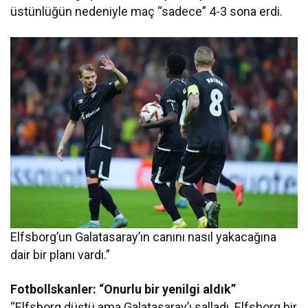
üstünlüğün nedeniyle maç “sadece” 4-3 sona erdi.
Elfsborg’un Galatasaray’ın canını nasıl yakacağına
dair bir planı vardı.”
Fotbollskanler: “Onurlu bir yenilgi aldık”
“Elfsborg düştü ama Galatasaray’ı salladı. Elfsborg bir