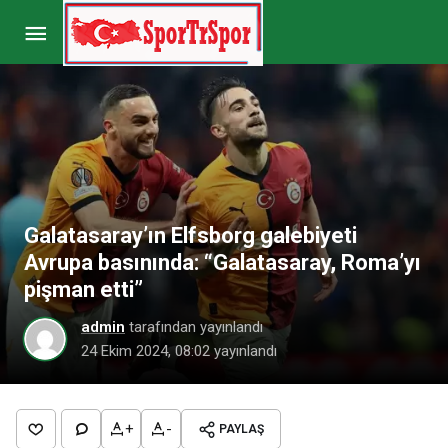
Mauro Icardi’nin gözü Hagi’nin rekorunda!
Paylaş
Yorum Yap
Galatasaray’ın Elfsborg galebiyeti
Avrupa basınında: “Galatasaray, Roma’yı
pişman etti”
admin
tarafından yayınlandı
24 Ekim 2024, 08:02
yayınlandı
+
-
PAYLAŞ