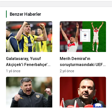
Benzer Haberler
Galatasaray, Yusuf
Merih Demiral’ın
Akçiçek’i Fenerbahçe’ye
soruşturmasındaki UEFA
nasıl kaptırdı? Dönemin
komite başkanı tartışma
1 yıl önce
2 yıl önce
altyapı sorumlusu
konusu oldu
konuştu…