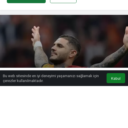
Mauro Icardi’nin gözü Hagi’nin
Bu web sitesinde en iyi deneyimi yaşamanızı sağlamak için
rekorunda!
Kabul
çerezler kullanılmaktadır.
admin
tarafından yayınlandı
23 Ekim 2024, 13:36
yayınlandı
PAYLAŞ