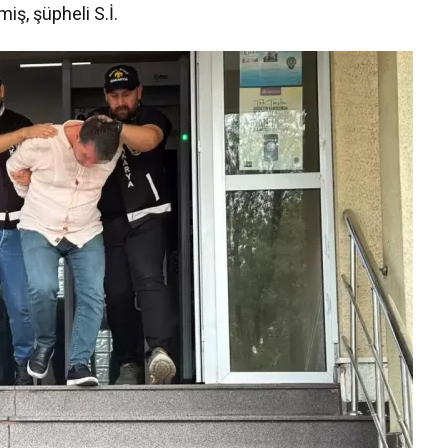
ş, şüpheli S.İ.