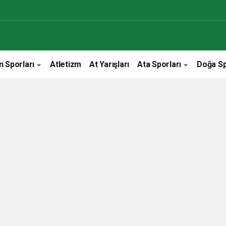
n Sporları
Atletizm
At Yarışları
Ata Sporları
Doğa Sp