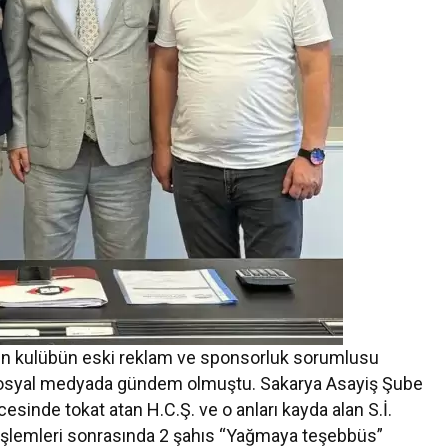
’in kulübün eski reklam ve sponsorluk sorumlusu
r sosyal medyada gündem olmuştu. Sakarya Asayiş Şube
esinde tokat atan H.C.Ş. ve o anları kayda alan S.İ.
 işlemleri sonrasında 2 şahıs “Yağmaya teşebbüs”