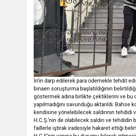
İn’in darp edilerek para ödemekle tehdit 
binaen soruşturma başlatıldığının belirtild
göstermek adına birlikte çektiklerini ve bu
yapılmadığını savunduğu aktarıldı. Bahse ko
kendisine yönelebilecek saldırının tehdidi 
H.C.Ş.’nin de olabilecek saldırı ve tehdidin 
faillerle iştirak iradesiyle hakaret ettiği beli
H.C.Ş’nin yanına bu durumu bilerek gitmesi 