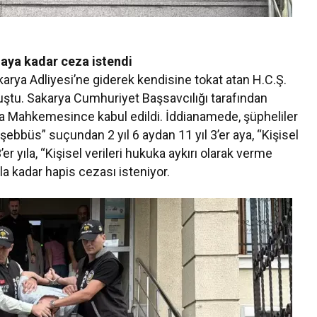
3 aya kadar ceza istendi
karya Adliyesi’ne giderek kendisine tokat atan H.C.Ş.
lmuştu. Sakarya Cumhuriyet Başsavcılığı tarafından
za Mahkemesince kabul edildi. İddianamede, şüpheliler
eşebbüs” suçundan 2 yıl 6 aydan 11 yıl 3’er aya, “Kişisel
r yıla, “Kişisel verileri hukuka aykırı olarak verme
la kadar hapis cezası isteniyor.