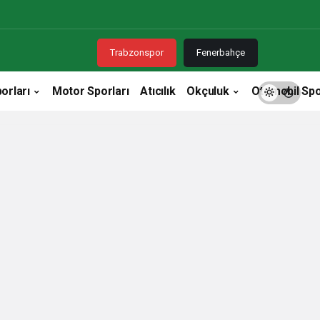
Trabzonspor
Fenerbahçe
orları
Motor Sporları
Atıcılık
Okçuluk
Otomobil Spo