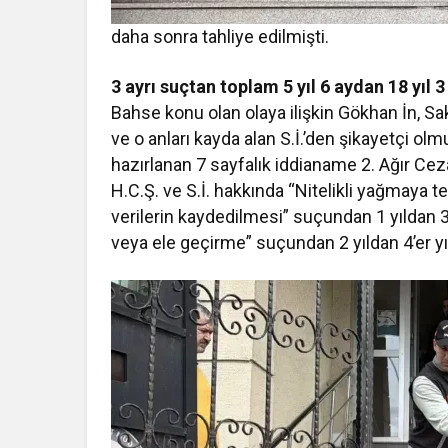
daha sonra tahliye edilmişti.
3 ayrı suçtan toplam 5 yıl 6 aydan 18 yıl 
Bahse konu olan olaya ilişkin Gökhan İn, Sa
ve o anları kayda alan S.İ.’den şikayetçi o
hazırlanan 7 sayfalık iddianame 2. Ağır Ce
H.C.Ş. ve S.İ. hakkında “Nitelikli yağmaya t
verilerin kaydedilmesi” suçundan 1 yıldan 3’e
veya ele geçirme” suçundan 2 yıldan 4’er yı