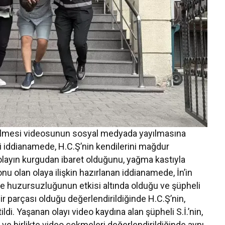
edilmesi videosunun sosyal medyada yayılmasına
iği iddianamede, H.C.Ş’nin kendilerini mağdur
 olayın kurgudan ibaret olduğunu, yağma kastıyla
nu olan olaya ilişkin hazırlanan iddianamede, İn’in
ve huzursuzluğunun etkisi altında olduğu ve şüpheli
bir parçası olduğu değerlendirildiğinde H.C.Ş’nin,
rtildi. Yaşanan olayı video kaydına alan şüpheli S.İ.’nin,
ve birlikte video çekmeleri değerlendirildiğinde aynı