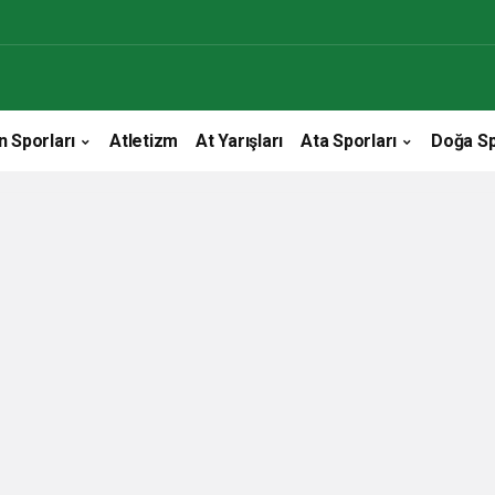
n Sporları
Atletizm
At Yarışları
Ata Sporları
Doğa Sp