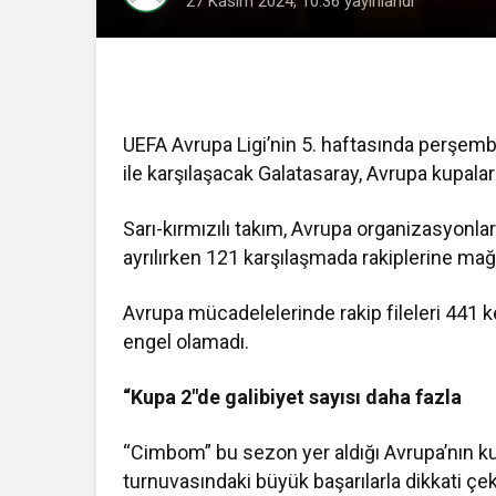
27 Kasım 2024, 10:36
yayınlandı
UEFA Avrupa Ligi’nin 5. haftasında perşe
ile karşılaşacak Galatasaray, Avrupa kupal
Sarı-kırmızılı takım, Avrupa organizasyonl
ayrılırken 121 karşılaşmada rakiplerine ma
Avrupa mücadelelerinde rakip fileleri 441 ke
engel olamadı.
“Kupa 2″de galibiyet sayısı daha fazla
“Cimbom” bu sezon yer aldığı Avrupa’nın ku
turnuvasındaki büyük başarılarla dikkati çek