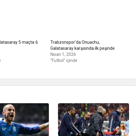
latasaray 5 maçta 6
Trabzonspor’da Onuachu,
Galatasaray karşısında ilk peşinde
Nisan 1, 2026
e
"Futbol" içinde