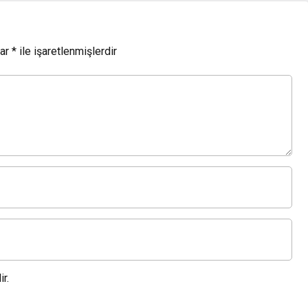
lar
*
ile işaretlenmişlerdir
r.