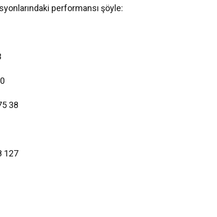
asyonlarındaki performansı şöyle:
3
10
75 38
8 127