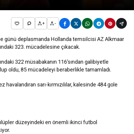
+
-
mbe günü deplasmanda Hollanda temsilcisi AZ Alkmaar
arındaki 323. mücadelesine çıkacak.
arındaki 322 müsabakanın 116’sından galibiyetle
ğlup oldu, 85 mücadeleyi beraberlikle tamamladı.
z havalandıran sarı-kırmızılılar, kalesinde 484 gole
lüpler düzeyindeki en önemli ikinci futbol
iyor.