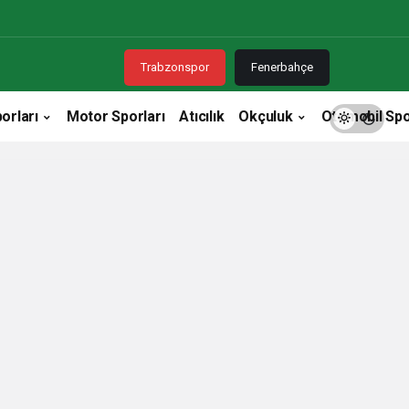
Trabzonspor
Fenerbahçe
orları
Motor Sporları
Atıcılık
Okçuluk
Otomobil Spo