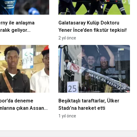
rny ile anlaşma
Galatasaray Kulüp Doktoru
ralık geliyor…
Yener İnce’den fikstür tepkisi!
2 yıl önce
por’da deneme
Beşiktaşlı taraftarlar, Ülker
larına çıkan Assan
Stadı’na hareket etti
n karar verildi
1 yıl önce