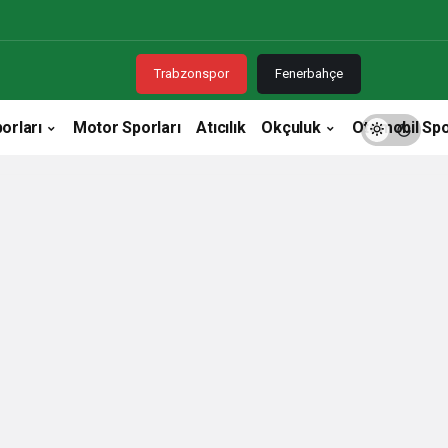
Trabzonspor
Fenerbahçe
orları
Motor Sporları
Atıcılık
Okçuluk
Otomobil Spo