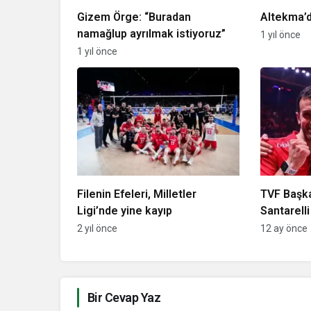
Gizem Örge: “Buradan
Altekma’d
namağlup ayrılmak istiyoruz”
1 yıl önce
1 yıl önce
Filenin Efeleri, Milletler
TVF Başk
Ligi’nde yine kayıp
Santarelli
üzen…”
2 yıl önce
12 ay önce
Bir Cevap Yaz