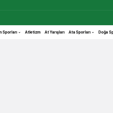
n Sporları
Atletizm
At Yarışları
Ata Sporları
Doğa Sp