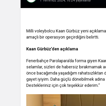
1 Temmuz 2024, 10:24
yayınlandı
Milli voleybolcu Kaan Gürbüz yeni açıklama
amaçlı bir operasyon geçirdiğini belirtti.
Kaan Gürbüz’den açıklama
Fenerbahçe Parolapara’da forma giyen Kaan
selamlar, sizleri de habersiz bırakmamak ad
önce bacağımda yaşadığım rahatsızlıktan d
gayet iyiyim. Daha güçlü dönebilmek adın
Destekleriniz için çok teşekkür ederim.”