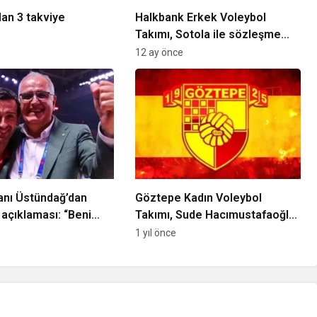
an 3 takviye
Halkbank Erkek Voleybol
Takımı, Sotola ile sözleşme
yeniledi
12 ay önce
anı Üstündağ’dan
Göztepe Kadın Voleybol
 açıklaması: “Beni
Takımı, Sude Hacımustafaoğlu
ile sözleşme imzaladı
1 yıl önce